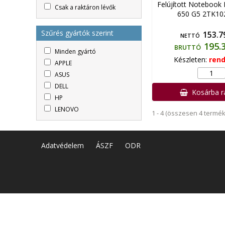
Felújított Notebook
Csak a raktáron lévők
650 G5 2TK10
Szűrés gyártók szerint
153.7
NETTÓ
195.
BRUTTÓ
Minden gyártó
Készleten:
rend
APPLE
ASUS
DELL
Kosárba 
HP
LENOVO
1 - 4 (összesen 4 termék
Adatvédelem
ÁSZF
ODR