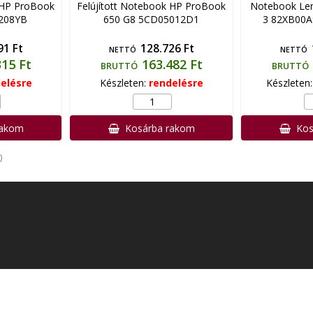
 HP ProBook
Felújított Notebook HP ProBook
Notebook Len
208YB
650 G8 5CD05012D1
3 82XB00A
91 Ft
128.726 Ft
NETTÓ
NETTÓ
315 Ft
163.482 Ft
BRUTTÓ
BRUTTÓ
elésre
Készleten:
rendelésre
Készleten
rakom
Kosárba rakom
Kos
)