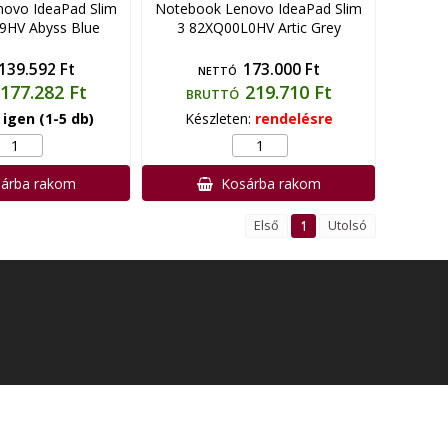
ovo IdeaPad Slim
Notebook Lenovo IdeaPad Slim
9HV Abyss Blue
3 82XQ00L0HV Artic Grey
139.592 Ft
173.000 Ft
NETTÓ
177.282 Ft
219.710 Ft
BRUTTÓ
:
igen (1-5 db)
Készleten:
rendelésre
árba rakom
Kosárba rakom
Első
1
Utolsó