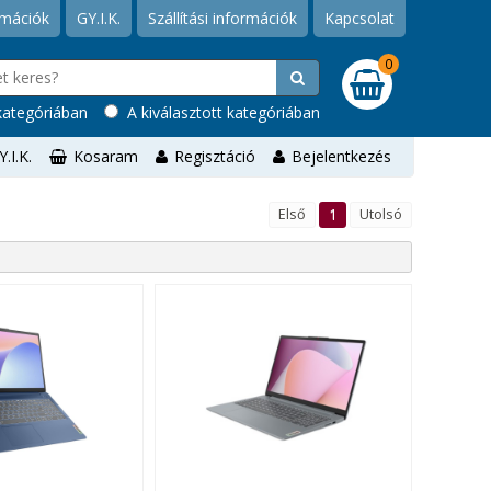
rmációk
GY.I.K.
Szállítási információk
Kapcsolat
0
ategóriában
A kiválasztott kategóriában
Y.I.K.
Kosaram
Regisztáció
Bejelentkezés
Első
1
Utolsó