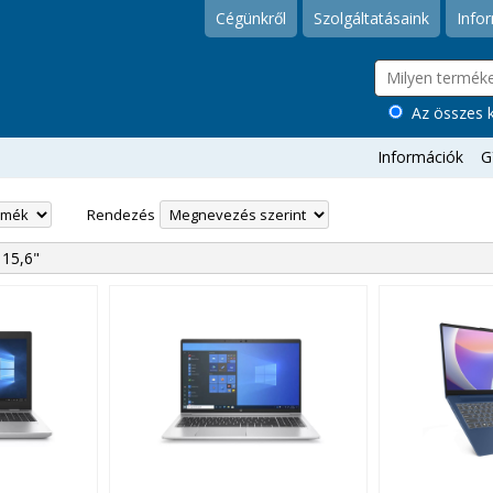
Cégünkről
Szolgáltatásaink
Info
Az összes k
Információk
G
Rendezés
15,6"