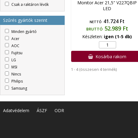
Monitor Acer 21,5" V227QBIP
Csak a raktáron lévők
LED
Szűrés gyártók szerint
41.724 Ft
NETTÓ
52.989 Ft
BRUTTÓ
Minden gyártó
Készleten:
igen (1-5 db)
Acer
AOC
Fujitsu
Kosárba rakom
LG
MSI
1 - 4 (összesen 4 termék)
Nincs
Philips
Samsung
Adatvédelem
ÁSZF
ODR