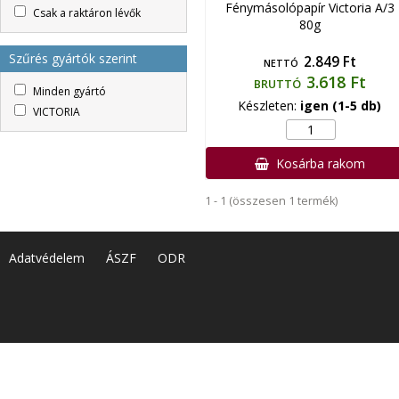
Fénymásolópapír Victoria A/3
Csak a raktáron lévők
80g
Szűrés gyártók szerint
2.849 Ft
NETTÓ
3.618 Ft
BRUTTÓ
Minden gyártó
Készleten:
igen (1-5 db)
VICTORIA
Kosárba rakom
1 - 1 (összesen 1 termék)
Adatvédelem
ÁSZF
ODR