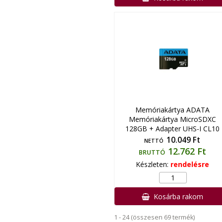
Memóriakártya ADATA
Memóriakártya MicroSDXC
128GB + Adapter UHS-I CL10
10.049 Ft
NETTÓ
12.762 Ft
BRUTTÓ
Készleten:
rendelésre
Kosárba rakom
1 - 24 (összesen 69 termék)