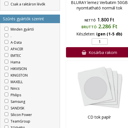
BLURAY lemez Verbatim 50GB
Csak a raktáron lévők
nyomtatható normál tok
Szűrés gyártók szerint
1.800 Ft
NETTÓ
2.286 Ft
BRUTTÓ
Minden gyártó
Készleten:
igen (1-5 db)
.
A-Data
APACER
Kosárba rakom
EMTEC
Hama
HIKVISION
KINGSTON
MAXELL
Nincs
Philips
Samsung
SANDISK
Silicon Power
CD tok papír
TeamGroup
TOSHIBA