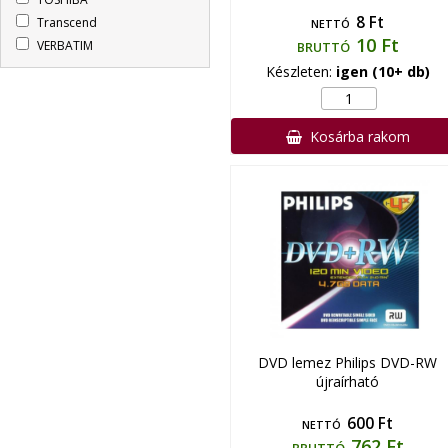
8 Ft
Transcend
NETTÓ
10 Ft
VERBATIM
BRUTTÓ
Készleten:
igen (10+ db)
Kosárba rakom
DVD lemez Philips DVD-RW
újraírható
600 Ft
NETTÓ
762 Ft