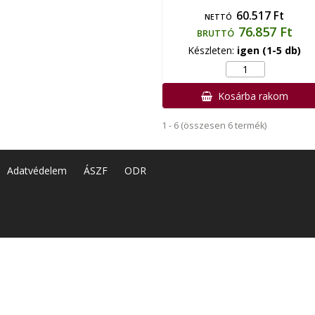
60.517 Ft
NETTÓ
76.857 Ft
BRUTTÓ
Készleten:
igen (1-5 db)
Kosárba rakom
1 - 6 (összesen 6 termék)
Adatvédelem
ÁSZF
ODR