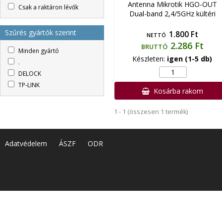
Antenna Mikrotik HGO-OUT
Csak a raktáron lévők
Dual-band 2,4/5GHz kültéri
Szűrés gyártók szerint
1.800 Ft
NETTÓ
2.286 Ft
BRUTTÓ
Minden gyártó
Készleten:
igen (1-5 db)
.
DELOCK
TP-LINK
Kosárba rakom
1 - 1 (összesen 1 termék)
Adatvédelem
ÁSZF
ODR