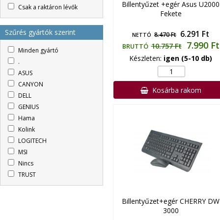
Billentyűzet +egér Asus U2000
Csak a raktáron lévők
Fekete
Szűrés gyártók szerint
6.291 Ft
8.470 Ft
NETTÓ
7.990 Ft
10.757 Ft
BRUTTÓ
Minden gyártó
Készleten:
igen (5-10 db)
.
ASUS
CANYON
Kosárba rakom
DELL
GENIUS
Hama
Kolink
LOGITECH
MSI
Nincs
TRUST
Billentyűzet+egér CHERRY DW
3000