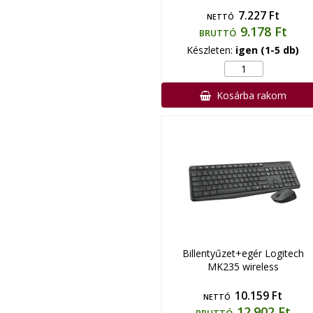
7.227 Ft
NETTÓ
9.178 Ft
BRUTTÓ
Készleten:
igen (1-5 db)
Kosárba rakom
Billentyűzet+egér Logitech
MK235 wireless
10.159 Ft
NETTÓ
12.902 Ft