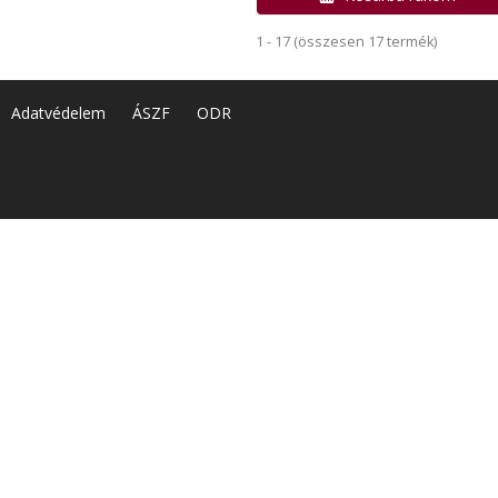
1 - 17 (összesen 17 termék)
Adatvédelem
ÁSZF
ODR