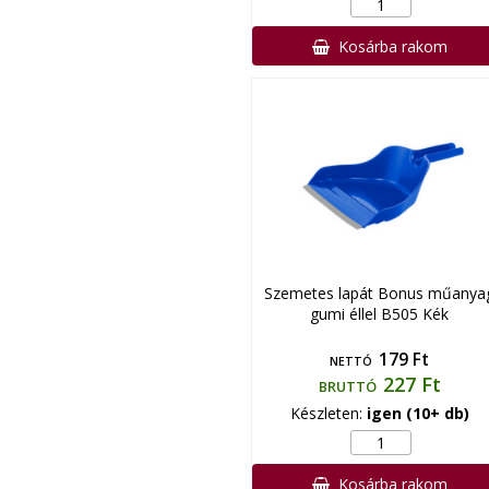
Kosárba rakom
Szemetes lapát Bonus műanya
gumi éllel B505 Kék
179 Ft
NETTÓ
227 Ft
BRUTTÓ
Készleten:
igen (10+ db)
Kosárba rakom