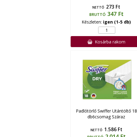
273 Ft
NETTÓ
347 Ft
BRUTTÓ
Készleten:
igen (1-5 db)
Kosárba rakom
Padlótörlő Swiffer Utántöltő 18
db6csomag Száraz
1.586 Ft
NETTÓ
2.014 Ft