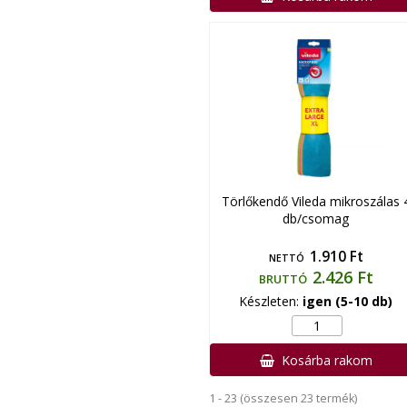
Törlőkendő Vileda mikroszálas 
db/csomag
1.910 Ft
NETTÓ
2.426 Ft
BRUTTÓ
Készleten:
igen (5-10 db)
Kosárba rakom
1 - 23 (összesen 23 termék)