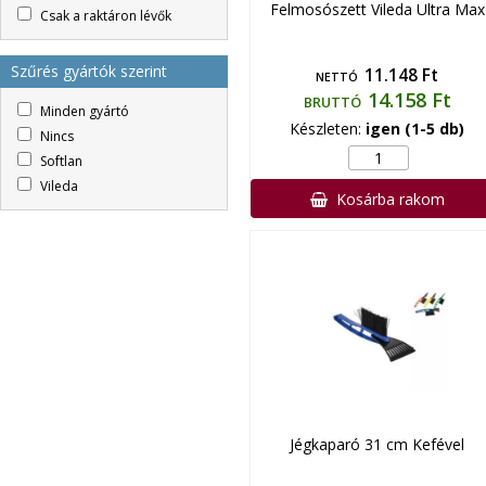
Felmosószett Vileda Ultra Max
Csak a raktáron lévők
Szűrés gyártók szerint
11.148 Ft
NETTÓ
14.158 Ft
BRUTTÓ
Minden gyártó
Készleten:
igen (1-5 db)
Nincs
Softlan
Vileda
Kosárba rakom
Jégkaparó 31 cm Kefével