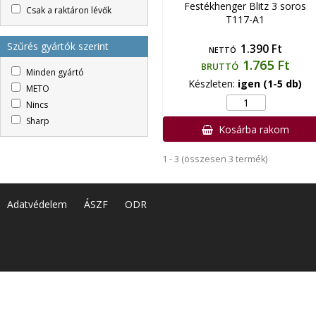
Festékhenger Blitz 3 soros
Csak a raktáron lévők
T117-A1
Szűrés gyártók szerint
1.390 Ft
NETTÓ
1.765 Ft
BRUTTÓ
Minden gyártó
Készleten:
igen (1-5 db)
METO
Nincs
Sharp
Kosárba rakom
1 - 3 (összesen 3 termék)
Adatvédelem
ÁSZF
ODR