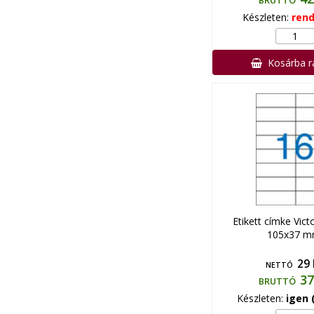
BRUTTÓ
Készleten:
rend
Kosárba 
Etikett címke Vict
105x37 
29 
NETTÓ
37
BRUTTÓ
Készleten:
igen 