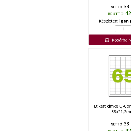
33 
NETTÓ
42
BRUTTÓ
Készleten:
igen 
Kosárba 
Etikett címke Q-Co
38x21,2
33 
NETTÓ
42