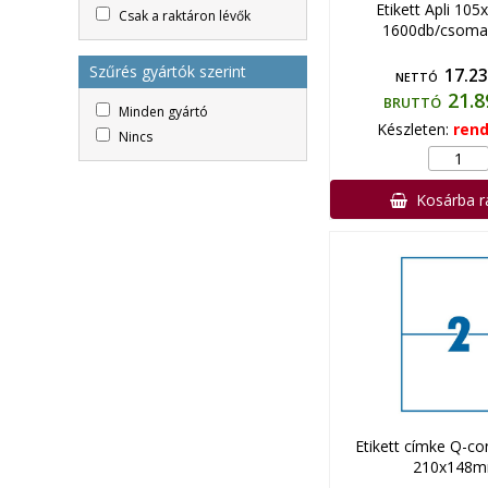
Etikett Apli 10
Csak a raktáron lévők
1600db/csoma
Szűrés gyártók szerint
17.23
NETTÓ
21.8
BRUTTÓ
Minden gyártó
Készleten:
rend
Nincs
Kosárba 
Etikett címke Q-co
210x148