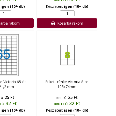
TÓ
BRUTTÓ
:
igen (10+ db)
Készleten:
igen (10+ db)
árba rakom
Kosárba rakom
ke Victoria 65-ös
Etikett címke Victoria 8-as
21,2 mm
105x74mm
25 Ft
25 Ft
TÓ
NETTÓ
32 Ft
32 Ft
TÓ
BRUTTÓ
:
igen (10+ db)
Készleten:
igen (10+ db)