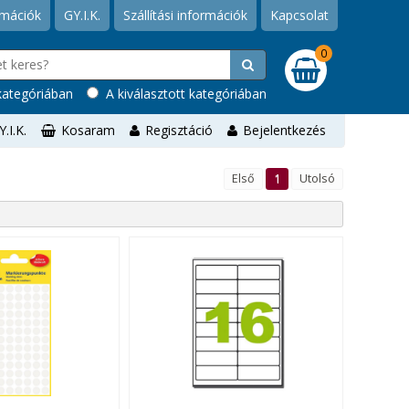
rmációk
GY.I.K.
Szállítási információk
Kapcsolat
0
ategóriában
A kiválasztott kategóriában
Y.I.K.
Kosaram
Regisztáció
Bejelentkezés
Első
1
Utolsó