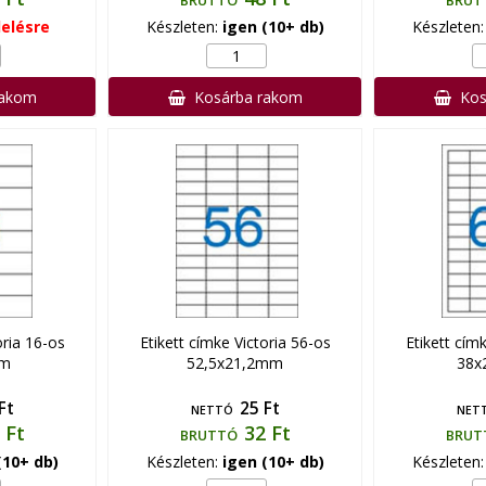
BRUTTÓ
BRUT
elésre
Készleten:
igen (10+ db)
Készleten
rakom
Kosárba rakom
Kos
oria 16-os
Etikett címke Victoria 56-os
Etikett cím
mm
52,5x21,2mm
38x
Ft
25 Ft
NETTÓ
NET
 Ft
32 Ft
BRUTTÓ
BRUT
(10+ db)
Készleten:
igen (10+ db)
Készleten