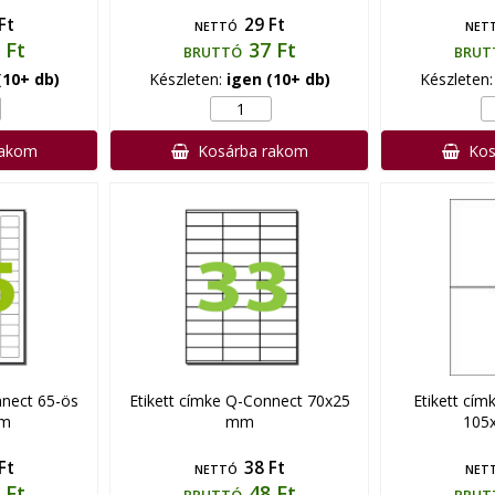
Ft
29 Ft
NETTÓ
NET
 Ft
37 Ft
BRUTTÓ
BRUT
(10+ db)
Készleten:
igen (10+ db)
Készleten
rakom
Kosárba rakom
Kos
nnect 65-ös
Etikett címke Q-Connect 70x25
Etikett cím
mm
mm
105
Ft
38 Ft
NETTÓ
NET
 Ft
48 Ft