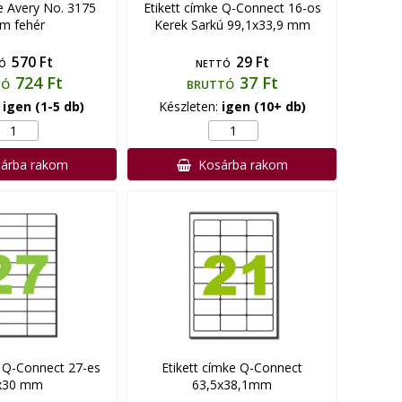
ke Avery No. 3175
Etikett címke Q-Connect 16-os
m fehér
Kerek Sarkú 99,1x33,9 mm
570 Ft
29 Ft
Ó
NETTÓ
724 Ft
37 Ft
TÓ
BRUTTÓ
:
igen (1-5 db)
Készleten:
igen (10+ db)
árba rakom
Kosárba rakom
e Q-Connect 27-es
Etikett címke Q-Connect
x30 mm
63,5x38,1mm