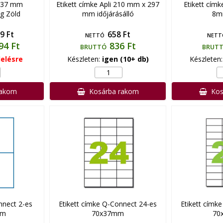
5x37 mm
Etikett címke Apli 210 mm x 297
Etikett cím
g Zöld
mm időjárásálló
8m
9 Ft
658 Ft
NETTÓ
NETT
94 Ft
836 Ft
BRUTTÓ
BRUT
elésre
Készleten:
igen (10+ db)
Készleten
rakom
Kosárba rakom
Kos
nnect 2-es
Etikett címke Q-Connect 24-es
Etikett címk
mm
70x37mm
70