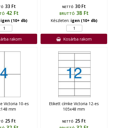
33 Ft
30 Ft
TÓ
NETTÓ
42 Ft
38 Ft
TÓ
BRUTTÓ
:
igen (10+ db)
Készleten:
igen (10+ db)
árba rakom
Kosárba rakom
ke Victoria 10-es
Etikett címke Victoria 12-es
x148 mm
105x48 mm
25 Ft
25 Ft
TÓ
NETTÓ
32 Ft
32 Ft