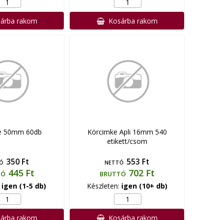
árba rakom
Kosárba rakom
e 50mm 60db
Körcimke Apli 16mm 540
etikett/csom
350 Ft
553 Ft
Ó
NETTÓ
445 Ft
702 Ft
TÓ
BRUTTÓ
:
igen (1-5 db)
Készleten:
igen (10+ db)
árba rakom
Kosárba rakom