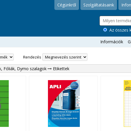
Cégünkről
Szolgáltatásaink
Info
Az összes k
Információk
G
Rendezés
ek, Fóliák, Dymo szalagok
Etikettek