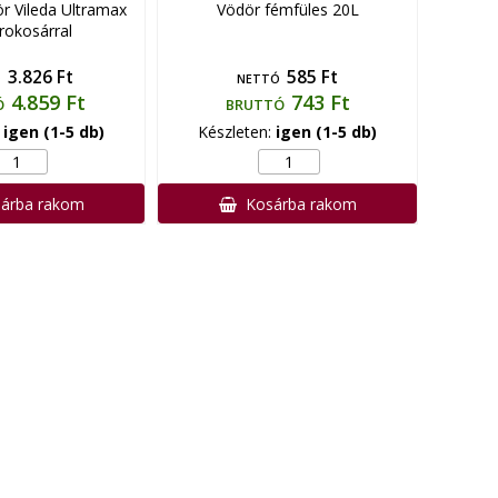
 Vileda Ultramax
Vödör fémfüles 20L
rokosárral
3.826 Ft
585 Ft
Ó
NETTÓ
4.859 Ft
743 Ft
Ó
BRUTTÓ
:
igen (1-5 db)
Készleten:
igen (1-5 db)
árba rakom
Kosárba rakom