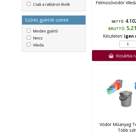
Felmosóvödör Vileda
Csak a raktáron lévők
Szűrés gyártók szerint
4.10
NETTÓ
5.2
BRUTTÓ
Minden gyártó
Készleten:
igen 
Nincs
Vileda
Kosárba 
Vödör Műanyag Te
Több szí