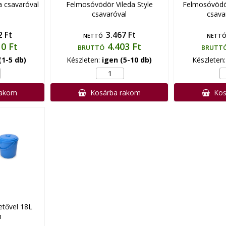
 csavaróval
Felmosóvödör Vileda Style
Felmosóvödör
csavaróval
csava
2 Ft
3.467 Ft
NETTÓ
NETT
10 Ft
4.403 Ft
BRUTTÓ
BRUTT
(1-5 db)
Készleten:
igen (5-10 db)
Készleten
rakom
Kosárba rakom
Kos
tővel 18L
n