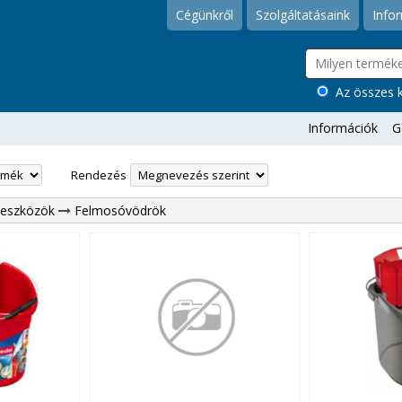
Cégünkről
Szolgáltatásaink
Info
Az összes k
Információk
G
Rendezés
óeszközök
Felmosóvödrök