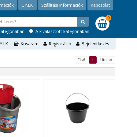
rmációk
GY.I.K.
Szállítási információk
Kapcsolat
0
ategóriában
A kiválasztott kategóriában
Y.I.K.
Kosaram
Regisztáció
Bejelentkezés
Első
1
Utolsó