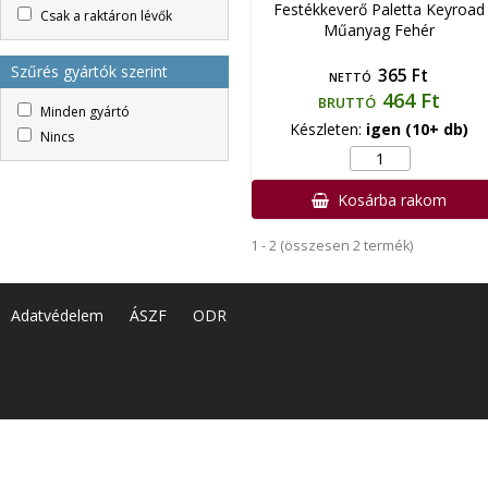
Festékkeverő Paletta Keyroad
Csak a raktáron lévők
Műanyag Fehér
Szűrés gyártók szerint
365 Ft
NETTÓ
464 Ft
BRUTTÓ
Minden gyártó
Készleten:
igen (10+ db)
Nincs
Kosárba rakom
1 - 2 (összesen 2 termék)
Adatvédelem
ÁSZF
ODR