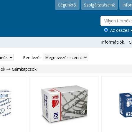
Cégünkről
Szolgáltatásaink
Info
Az összes k
Információk
G
Rendezés
sok
Gémkapcsok