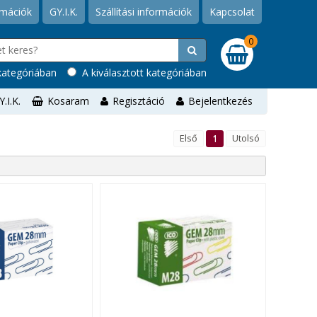
rmációk
GY.I.K.
Szállítási információk
Kapcsolat
0
ategóriában
A kiválasztott kategóriában
Y.I.K.
Kosaram
Regisztáció
Bejelentkezés
Első
1
Utolsó