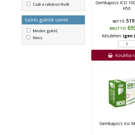
Gemkapocs ICO 10
Csak a raktáron lévők
H50
Szűrés gyártók szerint
519
NETTÓ
65
BRUTTÓ
Minden gyártó
Készleten:
igen 
Nincs
Kosárba 
Gemkapocs Ico M