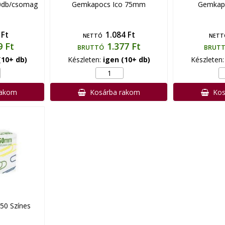
0db/csomag
Gemkapocs Ico 75mm
Gemkap
 Ft
1.084 Ft
NETTÓ
NETT
9 Ft
1.377 Ft
BRUTTÓ
BRUT
(10+ db)
Készleten:
igen (10+ db)
Készleten
rakom
Kosárba rakom
Kos
50 Színes