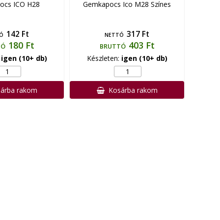
ocs ICO H28
Gemkapocs Ico M28 Színes
142 Ft
317 Ft
Ó
NETTÓ
180 Ft
403 Ft
TÓ
BRUTTÓ
:
igen (10+ db)
Készleten:
igen (10+ db)
árba rakom
Kosárba rakom