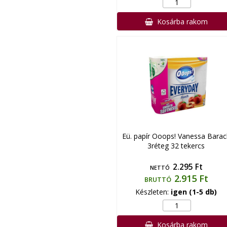
Kosárba rakom
Eü. papír Ooops! Vanessa Barac
3réteg 32 tekercs
2.295 Ft
NETTÓ
2.915 Ft
BRUTTÓ
Készleten:
igen (1-5 db)
Kosárba rakom