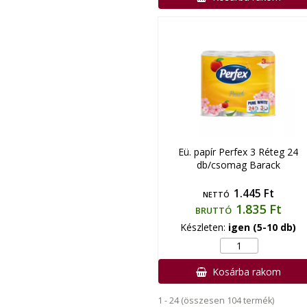
Eü. papír Perfex 3 Réteg 24
db/csomag Barack
1.445 Ft
NETTÓ
1.835 Ft
BRUTTÓ
Készleten:
igen (5-10 db)
Kosárba rakom
1 - 24 (összesen 104 termék)