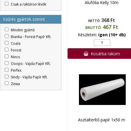
Alufólia Kelly 10m
Csak a raktáron lévők
Szűrés gyártók szerint
368 Ft
NETTÓ
467 Ft
BRUTTÓ
Minden gyártó
Készleten:
igen (10+ db)
Bianka - Forest Papír Kft.
Coala
Forest
Kosárba rakom
Nincs
Ooops - Vajda Papír Kft.
Perfex
Sindy - Vajda Papír Kft.
Zewa
Asztalterítő papír 1x50 m