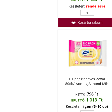
BRUTTÓ
Készleten:
rendelésre
Kosárba rakom
Eü. papír nedves Zewa
80db/csomag Almond Milk
798 Ft
NETTÓ
1.013 Ft
BRUTTÓ
Készleten:
igen (5-10 db)