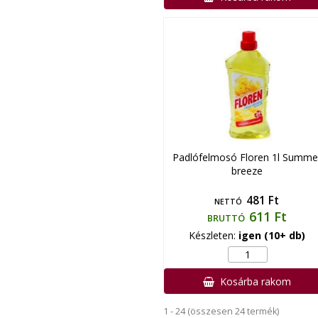
Padlófelmosó Floren 1l Summe
breeze
481 Ft
NETTÓ
611 Ft
BRUTTÓ
Készleten:
igen (10+ db)
Kosárba rakom
1 - 24 (összesen 24 termék)