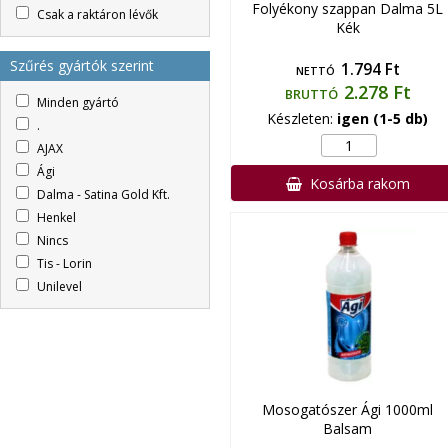
Folyékony szappan Dalma 5L
Csak a raktáron lévők
Kék
Szűrés gyártók szerint
1.794 Ft
NETTÓ
2.278 Ft
BRUTTÓ
Minden gyártó
Készleten:
igen (1-5 db)
.
AJAX
Ági
Kosárba rakom
Dalma - Satina Gold Kft.
Henkel
Nincs
Tis - Lorin
Unilevel
Mosogatószer Ági 1000ml
Balsam