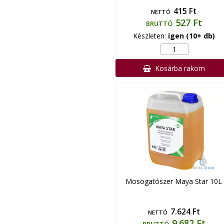
415 Ft
NETTÓ
527 Ft
BRUTTÓ
Készleten:
igen (10+ db)
Kosárba rakom
Mosogatószer Maya Star 10L
7.624 Ft
NETTÓ
9.682 Ft