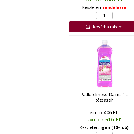
BRUTTÓ
Készleten:
rendelésre
Kosárba rakom
Padlófelmosó Dalma 1L
Rózsaszín
406 Ft
NETTÓ
516 Ft
BRUTTÓ
Készleten:
igen (10+ db)