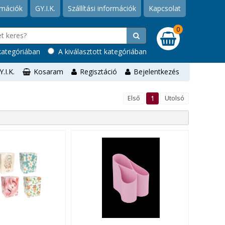
rmációk
GY.I.K.
Szállítási információk
Kapcsolat
0
ategóriában
A kiválasztott kategóriában
Y.I.K.
Kosaram
Regisztáció
Bejelentkezés
Első
1
Utolsó