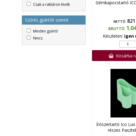
Gémkapocstartó ICO
Csak a raktáron lévők
Szűrés gyártók szerint
821
NETTÓ
1.0
BRUTTÓ
Minden gyártó
Készleten:
igen 
Nincs
Kosárba 
Írószertartó Ico Lu
részes Pasztel