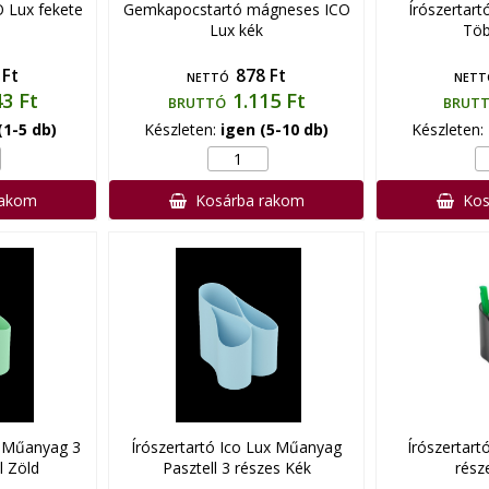
 Lux fekete
Gemkapocstartó mágneses ICO
Írószertart
Lux kék
Töb
 Ft
878 Ft
NETTÓ
NETT
43 Ft
1.115 Ft
BRUTTÓ
BRUT
(1-5 db)
Készleten:
igen (5-10 db)
Készleten:
rakom
Kosárba rakom
Kos
x Műanyag 3
Írószertartó Ico Lux Műanyag
Írószertart
l Zöld
Pasztell 3 részes Kék
rész