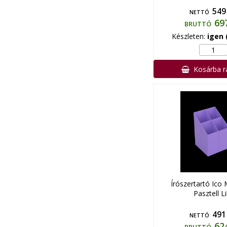
549
NETTÓ
69
BRUTTÓ
Készleten:
igen 
Kosárba 
Írószertartó Ico
Pasztell Li
491
NETTÓ
62