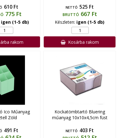
610 Ft
525 Ft
Ó
NETTÓ
775 Ft
667 Ft
TÓ
BRUTTÓ
:
igen (1-5 db)
Készleten:
igen (1-5 db)
árba rakom
Kosárba rakom
tó Ico Műanyag
Kockatömbtartó Bluering
tell Zöld
műanyag 10x10x4,5cm füst
491 Ft
403 Ft
Ó
NETTÓ
624 Ft
512 Ft