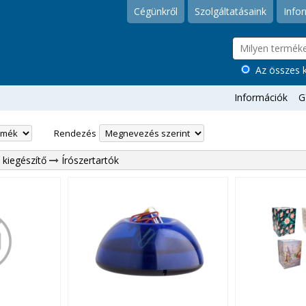
Cégünkről
Szolgáltatásaink
Info
Az összes k
Információk
G
Rendezés
i kiegészítő
Írószertartók