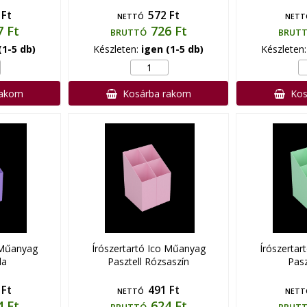
 Ft
572 Ft
NETTÓ
NETT
7 Ft
726 Ft
BRUTTÓ
BRUT
(1-5 db)
Készleten:
igen (1-5 db)
Készleten
rakom
Kosárba rakom
Kos
 Műanyag
Írószertartó Ico Műanyag
Írószertar
la
Pasztell Rózsaszín
Pasz
 Ft
491 Ft
NETTÓ
NETT
4 Ft
624 Ft