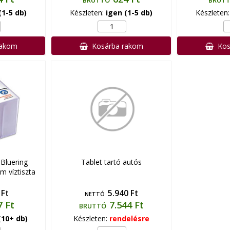
BRUTTÓ
BRUT
(1-5 db)
Készleten:
igen (1-5 db)
Készleten
rakom
Kosárba rakom
Kos
Bluering
Tablet tartó autós
 víztiszta
 Ft
5.940 Ft
NETTÓ
7 Ft
7.544 Ft
BRUTTÓ
(10+ db)
Készleten:
rendelésre