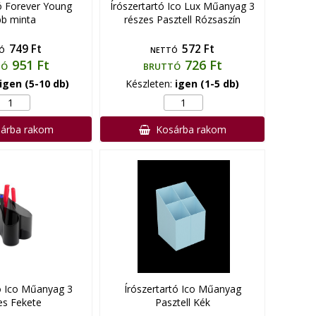
ó Forever Young
Írószertartó Ico Lux Műanyag 3
b minta
részes Pasztell Rózsaszín
749 Ft
572 Ft
Ó
NETTÓ
951 Ft
726 Ft
TÓ
BRUTTÓ
igen (5-10 db)
Készleten:
igen (1-5 db)
árba rakom
Kosárba rakom
ó Ico Műanyag 3
Írószertartó Ico Műanyag
es Fekete
Pasztell Kék