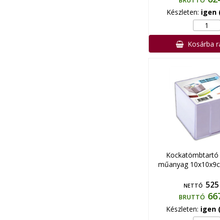
BRUTTÓ
Készleten:
igen 
Kosárba 
Kockatömbtartó 
műanyag 10x10x9cm
525
NETTÓ
66
BRUTTÓ
Készleten:
igen 