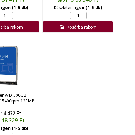
BRUTTÓ
:
igen (1-5 db)
Készleten:
igen (1-5 db)
árba rakom
Kosárba rakom
ter WD 500GB
 5400rpm 128MB
14.432 Ft
18.329 Ft
:
igen (1-5 db)