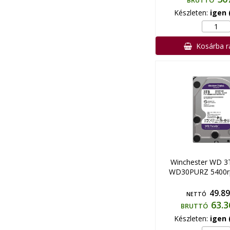
BRUTTÓ
Készleten:
igen 
Kosárba 
Winchester WD 3
WD30PURZ 5400
49.89
NETTÓ
63.3
BRUTTÓ
Készleten:
igen 