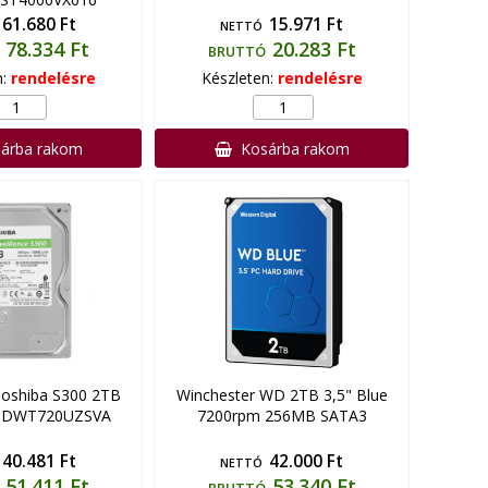
61.680 Ft
15.971 Ft
NETTÓ
78.334 Ft
20.283 Ft
BRUTTÓ
n:
rendelésre
Készleten:
rendelésre
árba rakom
Kosárba rakom
Toshiba S300 2TB
Winchester WD 2TB 3,5" Blue
 HDWT720UZSVA
7200rpm 256MB SATA3
40.481 Ft
42.000 Ft
NETTÓ
51.411 Ft
53.340 Ft