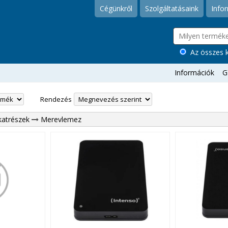
Cégünkről
Szolgáltatásaink
Info
Az összes k
Információk
G
Rendezés
katrészek
Merevlemez