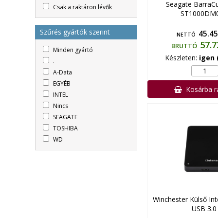
Seagate BarraC
Csak a raktáron lévők
ST1000DM
Szűrés gyártók szerint
45.45
NETTÓ
57.7
BRUTTÓ
Minden gyártó
Készleten:
igen 
.
A-Data
EGYÉB
Kosárba 
INTEL
Nincs
SEAGATE
TOSHIBA
WD
Winchester Külső In
USB 3.0