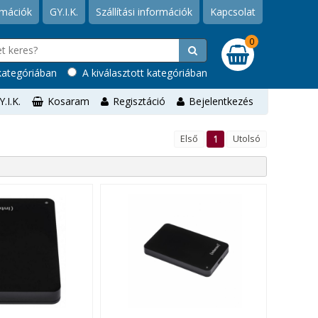
rmációk
GY.I.K.
Szállítási információk
Kapcsolat
0
ategóriában
A kiválasztott kategóriában
Y.I.K.
Kosaram
Regisztáció
Bejelentkezés
Első
1
Utolsó