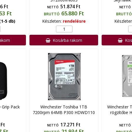
6 Ft
51.874 Ft
NETTÓ
NETTÓ
53 Ft
65.880 Ft
BRUTTÓ
BRUTTÓ
(1-5 db)
Készleten:
rendelésre
Készlete
rakom
Kosárba rakom
Kos
 Grip Pack
Winchester Toshiba 1TB
Winchester 
7200rpm 64MB P300 HDWD110
rögzítőbe
 Ft
17.271 Ft
NETTÓ
NETTÓ
7 Ft
21.934 Ft