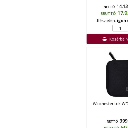
14.13
NETTÓ
17.9
BRUTTÓ
Készleten:
igen 
Kosárba 
Winchester tok WD
399
NETTÓ
50