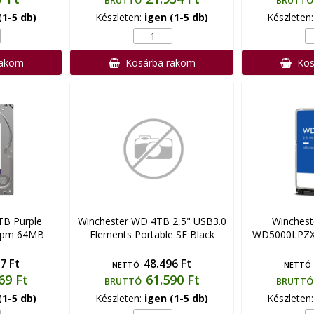
BRUTTÓ
BRUTTÓ
(1-5 db)
Készleten:
igen (1-5 db)
Készleten
rakom
Kosárba rakom
Kos
TB Purple
Winchester WD 4TB 2,5" USB3.0
Winches
rpm 64MB
Elements Portable SE Black
WD5000LPZX
7 Ft
48.496 Ft
NETTÓ
NETTÓ
69 Ft
61.590 Ft
BRUTTÓ
BRUTTÓ
(1-5 db)
Készleten:
igen (1-5 db)
Készleten