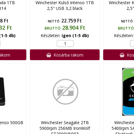
uda 1TB
Winchester Külső Intenso 1TB
Winchester K
014
2,5" USB 3,2 black
2,5
8 Ft
22.759 Ft
NETTÓ
NETTÓ
32 Ft
28.904 Ft
BRUTTÓ
BRUTTÓ
(1-5 db)
Készleten:
igen (1-5 db)
Készleten
rakom
Kosárba rakom
Kos
tenso 500GB
Winchester Seagate 2TB
Wincheste
5900rpm 256MB IronWolf
5400rpm S
ST2000VN003
SkyHawk