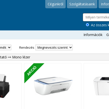
Cégünkről
Szolgáltatásaink
Info
Az összes k
Információk
G
Rendezés
tató
Mono lézer
AKCIÓ