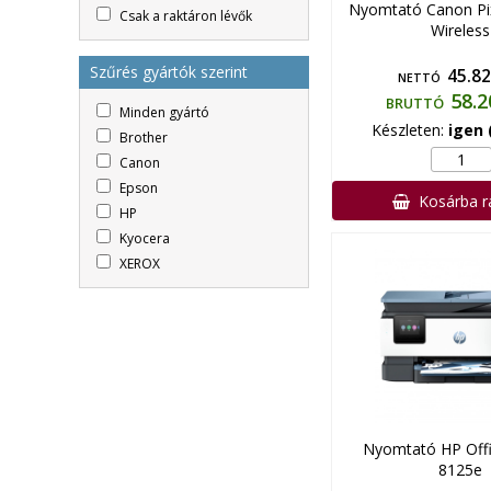
Nyomtató Canon P
Csak a raktáron lévők
Wireless
Szűrés gyártók szerint
45.82
NETTÓ
58.2
BRUTTÓ
Minden gyártó
Készleten:
igen 
Brother
Canon
Epson
Kosárba 
HP
Kyocera
XEROX
Nyomtató HP Offi
8125e