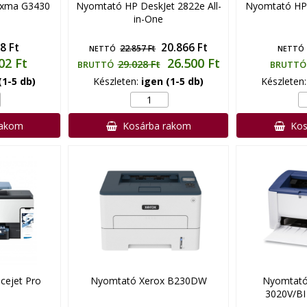
ixma G3430
Nyomtató HP DeskJet 2822e All-
Nyomtató HP
in-One
8 Ft
20.866 Ft
22.857 Ft
NETTÓ
NETTÓ
02 Ft
26.500 Ft
29.028 Ft
BRUTTÓ
BRUTTÓ
(1-5 db)
Készleten:
igen (1-5 db)
Készleten
rakom
Kosárba rakom
Kos
cejet Pro
Nyomtató Xerox B230DW
Nyomtató
3020V/BI 