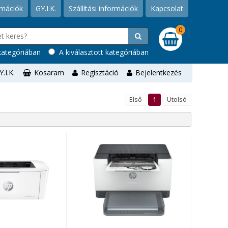
rmációk
GY.I.K.
Szállítási információk
Kapcsolat
0
ategóriában
A kiválasztott kategóriában
Y.I.K.
Kosaram
Regisztáció
Bejelentkezés
Első
1
Utolsó