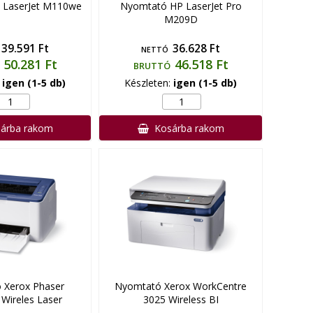
 LaserJet M110we
Nyomtató HP LaserJet Pro
M209D
39.591 Ft
36.628 Ft
NETTÓ
50.281 Ft
46.518 Ft
BRUTTÓ
:
igen (1-5 db)
Készleten:
igen (1-5 db)
árba rakom
Kosárba rakom
 Xerox Phaser
Nyomtató Xerox WorkCentre
Wireles Laser
3025 Wireless BI