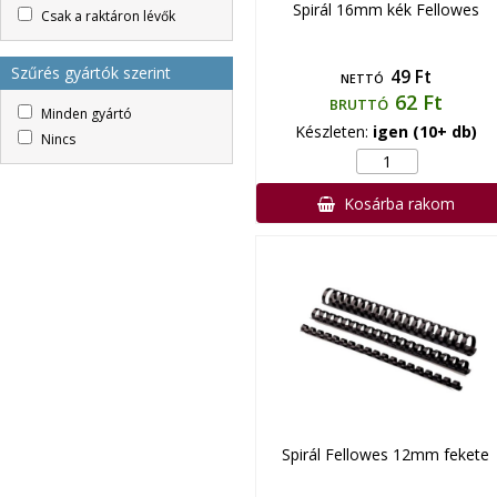
Spirál 16mm kék Fellowes
Csak a raktáron lévők
Szűrés gyártók szerint
49 Ft
NETTÓ
62 Ft
BRUTTÓ
Minden gyártó
Készleten:
igen (10+ db)
Nincs
Kosárba rakom
Spirál Fellowes 12mm fekete