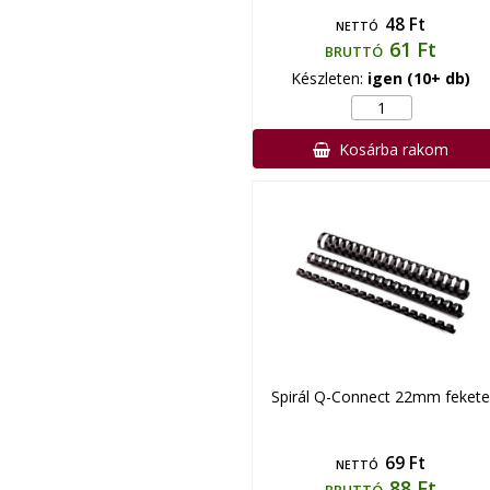
48 Ft
NETTÓ
61 Ft
BRUTTÓ
Készleten:
igen (10+ db)
Kosárba rakom
Spirál Q-Connect 22mm fekete
69 Ft
NETTÓ
88 Ft