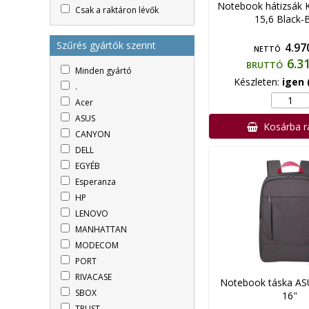
Notebook hátizsák
Csak a raktáron lévők
15,6 Black-
Szűrés gyártók szerint
4.97
NETTÓ
6.3
BRUTTÓ
Minden gyártó
Készleten:
igen 
.
Acer
ASUS
Kosárba 
CANYON
DELL
EGYÉB
Esperanza
HP
LENOVO
MANHATTAN
MODECOM
PORT
RIVACASE
Notebook táska A
SBOX
16"
TRUST