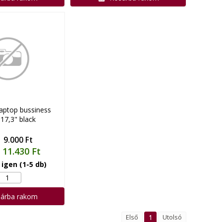
aptop bussiness
 17,3" black
9.000 Ft
Ó
11.430 Ft
:
igen (1-5 db)
árba rakom
Első
1
Utolsó