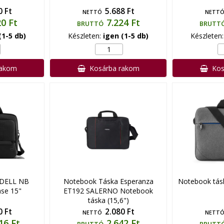
0 Ft
5.688 Ft
NETTÓ
NETT
20 Ft
7.224 Ft
BRUTTÓ
BRUTT
(1-5 db)
Készleten:
igen (1-5 db)
Készleten
rakom
Kosárba rakom
Kos
 DELL NB
Notebook Táska Esperanza
Notebook tásk
ase 15"
ET192 SALERNO Notebook
táska (15,6")
0 Ft
2.080 Ft
NETTÓ
NETT
16 Ft
2.642 Ft