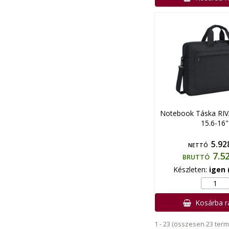
Notebook Táska RI
15.6-16"
5.92
NETTÓ
7.5
BRUTTÓ
Készleten:
igen 
Kosárba 
1 - 23 (összesen 23 term