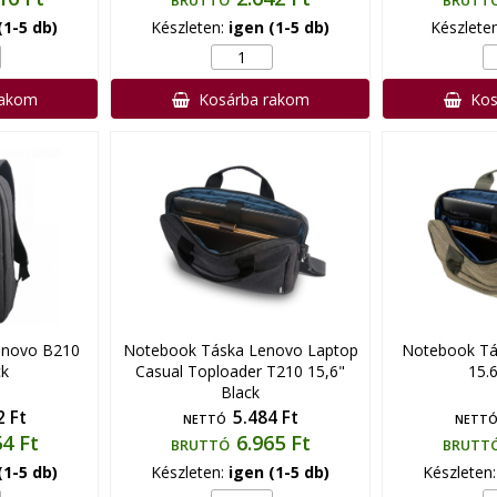
BRUTTÓ
BRUTT
(1-5 db)
Készleten:
igen (1-5 db)
Készlete
rakom
Kosárba rakom
Kos
enovo B210
Notebook Táska Lenovo Laptop
Notebook Tá
ck
Casual Toploader T210 15,6"
15.
Black
2 Ft
5.484 Ft
NETTÓ
NETT
54 Ft
6.965 Ft
BRUTTÓ
BRUTT
(1-5 db)
Készleten:
igen (1-5 db)
Készleten