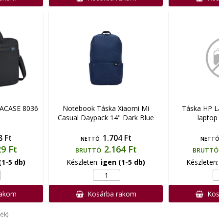
VACASE 8036
Notebook Táska Xiaomi Mi
Táska HP L
Casual Daypack 14" Dark Blue
laptop
8 Ft
1.704 Ft
NETTÓ
NETT
29 Ft
2.164 Ft
BRUTTÓ
BRUTTÓ
(1-5 db)
Készleten:
igen (1-5 db)
Készleten
rakom
Kosárba rakom
Kos
ék)