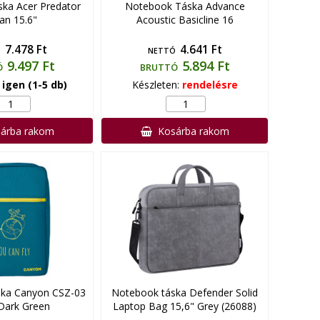
ka Acer Predator
Notebook Táska Advance
an 15.6"
Acoustic Basicline 16
7.478 Ft
4.641 Ft
Ó
NETTÓ
9.497 Ft
5.894 Ft
Ó
BRUTTÓ
:
igen (1-5 db)
Készleten:
rendelésre
árba rakom
Kosárba rakom
ka Canyon CSZ-03
Notebook táska Defender Solid
Dark Green
Laptop Bag 15,6" Grey (26088)