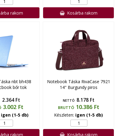
árba rakom
Kosárba rakom
áska nbt bh438
Notebook Táska RivaCase 7921
cbook bőr tok
14" Burgundy piros
2.364 Ft
8.178 Ft
Ó
NETTÓ
3.002 Ft
10.386 Ft
Ó
BRUTTÓ
:
igen (1-5 db)
Készleten:
igen (1-5 db)
árba rakom
Kosárba rakom