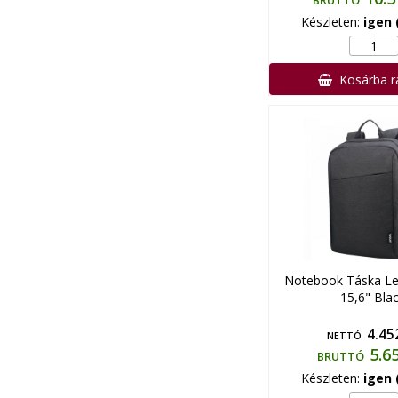
BRUTTÓ
Készleten:
igen 
Kosárba 
Notebook Táska L
15,6" Bla
4.45
NETTÓ
5.6
BRUTTÓ
Készleten:
igen 