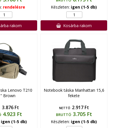
Ó
BRUTTÓ
n:
rendelésre
Készleten:
igen (1-5 db)
árba rakom
Kosárba rakom
ska Lenovo T210
Notebook táska Manhattan 15,6
6" Brown
fekete
3.876 Ft
2.917 Ft
Ó
NETTÓ
4.923 Ft
3.705 Ft
Ó
BRUTTÓ
:
igen (1-5 db)
Készleten:
igen (1-5 db)