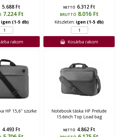
5.688 Ft
6.312 Ft
Ó
NETTÓ
7.224 Ft
8.016 Ft
Ó
BRUTTÓ
:
igen (1-5 db)
Készleten:
igen (1-5 db)
árba rakom
Kosárba rakom
a HP 15,6" szürke
Notebook táska HP Prelude
15.6inch Top Load bag
4.493 Ft
4.862 Ft
Ó
NETTÓ
5.706 Ft
6.175 Ft