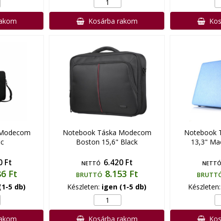
rakom
Kosárba rakom
Kos
 Modecom
Notebook Táska Modecom
Notebook T
ic
Boston 15,6" Black
13,3" Ma
0 Ft
6.420 Ft
NETTÓ
NETT
86 Ft
8.153 Ft
BRUTTÓ
BRUTT
(1-5 db)
Készleten:
igen (1-5 db)
Készleten
rakom
Kosárba rakom
Kos