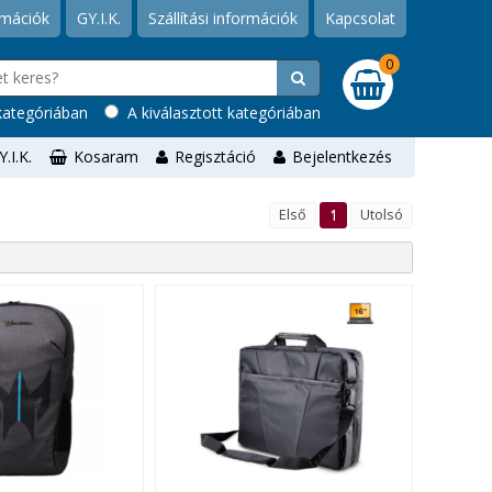
rmációk
GY.I.K.
Szállítási információk
Kapcsolat
0
ategóriában
A kiválasztott kategóriában
Y.I.K.
Kosaram
Regisztáció
Bejelentkezés
Első
1
Utolsó