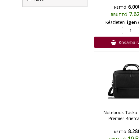
6.00
NETTÓ
7.6
BRUTTÓ
Készleten:
igen 
Kosárba 
Notebook Táska
Premier Briefc
8.28
NETTÓ
10.5