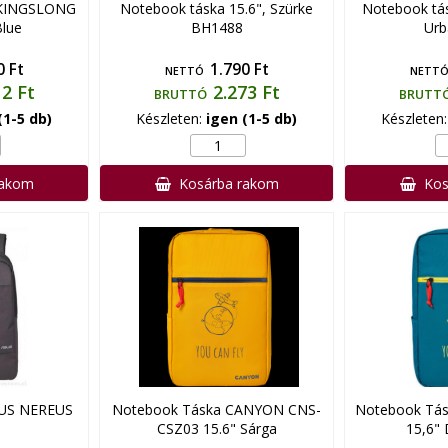
 KINGSLONG
Notebook táska 15.6", Szürke
Notebook tás
Blue
BH1488
Urb
0 Ft
1.790 Ft
NETTÓ
NETT
12 Ft
2.273 Ft
BRUTTÓ
BRUTT
(1-5 db)
Készleten:
igen (1-5 db)
Készleten
rakom
Kosárba rakom
Kos
SUS NEREUS
Notebook Táska CANYON CNS-
Notebook Tás
CSZ03 15.6" Sárga
15,6" 