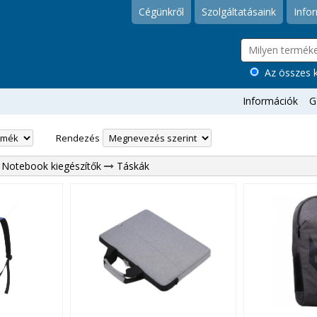
Cégünkről
Szolgáltatásaink
Info
Az összes k
Információk
G
Rendezés
Notebook kiegészítők
Táskák