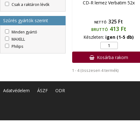
CD-R lemez Verbatim 52x
Csak a raktáron lévők
Szűrés gyártók szerint
325 Ft
NETTÓ
413 Ft
BRUTTÓ
Minden gyártó
Készleten:
igen (1-5 db)
MAXELL
Philips
Kosárba rakom
1 - 4 (összesen 4 termék)
Adatvédelem
ÁSZF
ODR